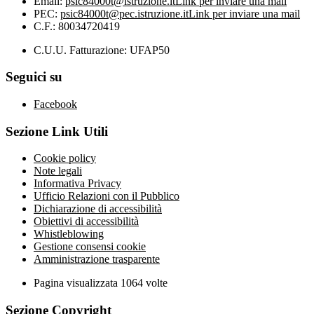
Email:
psic84000t@istruzione.it
Link per inviare una mail
PEC:
psic84000t@pec.istruzione.it
Link per inviare una mail
C.F.: 80034720419
C.U.U. Fatturazione: UFAP50
Seguici su
Facebook
Sezione Link Utili
Cookie policy
Note legali
Informativa Privacy
Ufficio Relazioni con il Pubblico
Dichiarazione di accessibilità
Obiettivi di accessibilità
Whistleblowing
Gestione consensi cookie
Amministrazione trasparente
Pagina visualizzata
1064
volte
Sezione Copyright