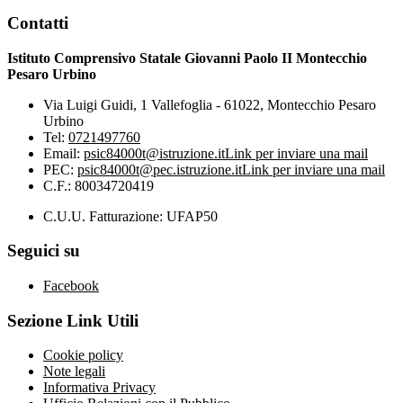
Contatti
Istituto Comprensivo Statale Giovanni Paolo II Montecchio
Pesaro Urbino
Via Luigi Guidi, 1 Vallefoglia - 61022, Montecchio Pesaro
Urbino
Tel:
0721497760
Email:
psic84000t@istruzione.it
Link per inviare una mail
PEC:
psic84000t@pec.istruzione.it
Link per inviare una mail
C.F.: 80034720419
C.U.U. Fatturazione: UFAP50
Seguici su
Facebook
Sezione Link Utili
Cookie policy
Note legali
Informativa Privacy