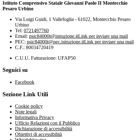
Istituto Comprensivo Statale Giovanni Paolo II Montecchio
Pesaro Urbino
Via Luigi Guidi, 1 Vallefoglia - 61022, Montecchio Pesaro
Urbino
Tel:
0721497760
Email:
psic84000t@istruzione.it
Link per inviare una mail
PEC:
psic84000t@pec.istruzione.it
Link per inviare una mail
C.F.: 80034720419
C.U.U. Fatturazione: UFAP50
Seguici su
Facebook
Sezione Link Utili
Cookie policy
Note legali
Informativa Privacy
Ufficio Relazioni con il Pubblico
Dichiarazione di accessibilità
Obiettivi di accessibilità
Whistleblowing