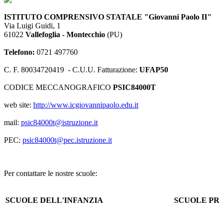
ISTITUTO COMPRENSIVO STA
TALE "Giovanni Paolo
II"
Via Luigi Guidi, 1
61022
Vallefoglia - Montecchio
(PU)
Telefono:
0721 497760
C. F. 80034720419 - C.U.U. Fatturazione:
UFAP50
CODICE MECCANOGRAFICO
PSIC84000T
web site:
http://www.icgiovannipaolo.edu.it
mail:
psic84000t@istruzione.it
PEC:
psic84000t@pec.istruzione.it
Per contattare le nostre scuole:
SCUOLE DELL'INFANZIA
SCUOLE P