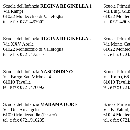
Scuola dell'Infanzia
REGINA REGINELLA 1
Scuola Primar
Via Rampi
Via Luigi Giud
61022 Montecchio di Vallefoglia
61022 Montecc
tel. e fax 0721/497605
tel. 0721/49
Scuola dell'Infanzia
REGINA REGINELLA 2
Scuola Primar
Via XXV Aprile
Via Monte Cat
61022 Montecchio di Vallefoglia
61022 Montecc
tel. e fax 0721/472517
tel. e fax 072
Scuola dell'Infanzia
NASCONDINO
Scuola Primar
Via Borgo San Michele, 4
Via Roma, 66
61010 Tavullia
61010 Tavulli
tel. e fax 0721/476092
tel. e fax 072
Scuola dell'Infanzia
MADAMA DORE'
Scuola Primar
Via Dell'Arcangelo
Via B. Fabbri,
61020 Montegaudio (Pesaro)
61024 Monteci
tel. e fax 0721/910235
tel. e fax 072