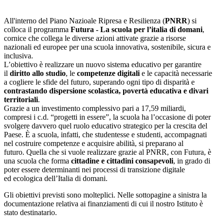
All'interno del Piano Nazioale Ripresa e Resilienza (
PNRR
) si
colloca il programma
Futura - La scuola per l’italia di domani
,
cornice che collega le diverse azioni attivate grazie a risorse
nazionali ed europee per una scuola innovativa, sostenibile, sicura e
inclusiva.
L’obiettivo è realizzare un nuovo sistema educativo per garantire
il
diritto allo studio
, le
competenze digitali
e le capacità necessarie
a cogliere le sfide del futuro, superando ogni tipo di disparità e
contrastando dispersione scolastica, povertà educativa e divari
territoriali
.
Grazie a un investimento complessivo pari a 17,59 miliardi,
compresi i c.d. “progetti in essere”, la scuola ha l’occasione di poter
svolgere davvero quel ruolo educativo strategico per la crescita del
Paese. È a scuola, infatti, che studentesse e studenti, accompagnati
nel costruire competenze e acquisire abilità, si preparano al
futuro. Quella che si vuole realizzare grazie al PNRR, con Futura, è
una scuola che forma
cittadine e cittadini consapevoli
, in grado di
poter essere determinanti nei processi di transizione digitale
ed ecologica dell’Italia di domani.
Gli obiettivi previsti sono molteplici. Nelle sottopagine a sinistra la
documentazione relativa ai finanziamenti di cui il nostro Istituto è
stato destinatario.