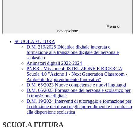
Menu di
navigazione
SCUOLA FUTURA
D.M. 219/2025 Didattica digitale integrata e
formazione alla transizione digitale del personale
scolastico
Animatori digitali 2022-2024
PNRR - Missione 4: ISTRUZIONE E RICERCA
Scuola 4.0 "Azione 1 - Next Generation Classroom -
Ambienti di apprendimento Innovativi"
D.M. 65/2023 Nuove competenze e nuovi linguaggi
D.M. 66/2023 Formazione del personale scolastico per
la transizione digitale
D.M. 19/2024 Interventi di tutoraggio e formazione per
la riduzione dei divari negli apprendimenti e il contrasto
alla dispersione scolastica
SCUOLA FUTURA