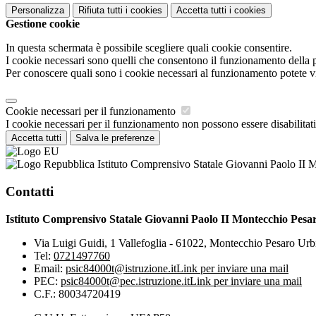
Personalizza
Rifiuta tutti
i cookies
Accetta tutti
i cookies
Gestione cookie
In questa schermata è possibile scegliere quali cookie consentire.
I cookie necessari sono quelli che consentono il funzionamento della pi
Per conoscere quali sono i cookie necessari al funzionamento potete v
Cookie necessari per il funzionamento
I cookie necessari per il funzionamento non possono essere disabilitati.
Accetta tutti
Salva le preferenze
Istituto Comprensivo Statale Giovanni Paolo II 
Contatti
Istituto Comprensivo Statale Giovanni Paolo II Montecchio Pesa
Via Luigi Guidi, 1 Vallefoglia - 61022, Montecchio Pesaro Urb
Tel:
0721497760
Email:
psic84000t@istruzione.it
Link per inviare una mail
PEC:
psic84000t@pec.istruzione.it
Link per inviare una mail
C.F.: 80034720419