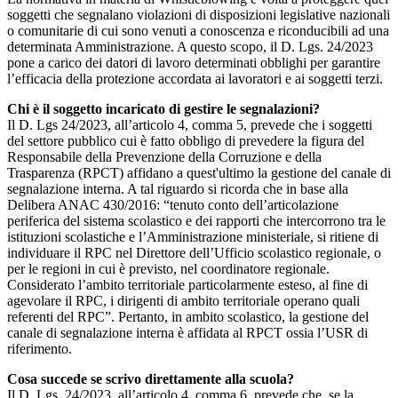
soggetti che segnalano violazioni di disposizioni legislative nazionali
o comunitarie di cui sono venuti a conoscenza e riconducibili ad una
determinata Amministrazione. A questo scopo, il D. Lgs. 24/2023
pone a carico dei datori di lavoro determinati obblighi per garantire
l’efficacia della protezione accordata ai lavoratori e ai soggetti terzi.
Chi è il soggetto incaricato di gestire le segnalazioni?
Il D. Lgs 24/2023, all’articolo 4, comma 5, prevede che i soggetti
del settore pubblico cui è fatto obbligo di prevedere la figura del
Responsabile della Prevenzione della Corruzione e della
Trasparenza (RPCT) affidano a quest'ultimo la gestione del canale di
segnalazione interna. A tal riguardo si ricorda che in base alla
Delibera ANAC 430/2016: “tenuto conto dell’articolazione
periferica del sistema scolastico e dei rapporti che intercorrono tra le
istituzioni scolastiche e l’Amministrazione ministeriale, si ritiene di
individuare il RPC nel Direttore dell’Ufficio scolastico regionale, o
per le regioni in cui è previsto, nel coordinatore regionale.
Considerato l’ambito territoriale particolarmente esteso, al fine di
agevolare il RPC, i dirigenti di ambito territoriale operano quali
referenti del RPC”. Pertanto, in ambito scolastico, la gestione del
canale di segnalazione interna è affidata al RPCT ossia l’USR di
riferimento.
Cosa succede se scrivo direttamente alla scuola?
Il D. Lgs. 24/2023, all’articolo 4, comma 6, prevede che, se la