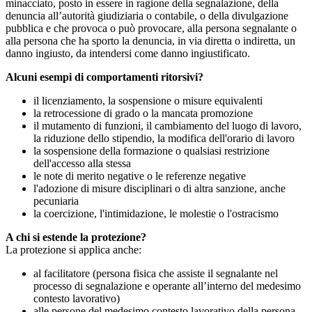
minacciato, posto in essere in ragione della segnalazione, della
denuncia all’autorità giudiziaria o contabile, o della divulgazione
pubblica e che provoca o può provocare, alla persona segnalante o
alla persona che ha sporto la denuncia, in via diretta o indiretta, un
danno ingiusto, da intendersi come danno ingiustificato.
Alcuni esempi di comportamenti ritorsivi?
il licenziamento, la sospensione o misure equivalenti
la retrocessione di grado o la mancata promozione
il mutamento di funzioni, il cambiamento del luogo di lavoro,
la riduzione dello stipendio, la modifica dell'orario di lavoro
la sospensione della formazione o qualsiasi restrizione
dell'accesso alla stessa
le note di merito negative o le referenze negative
l'adozione di misure disciplinari o di altra sanzione, anche
pecuniaria
la coercizione, l'intimidazione, le molestie o l'ostracismo
A chi si estende la protezione?
La protezione si applica anche:
al facilitatore (persona fisica che assiste il segnalante nel
processo di segnalazione e operante all’interno del medesimo
contesto lavorativo)
alle persone del medesimo contesto lavorativo della persona