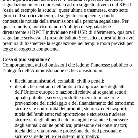
segnalazione interna è presentata ad un soggetto diverso dal RPCT
(ossia ad esempio la scuola), quest’ultima è trasmessa, entro sette
giorni dal suo ricevimento, al soggetto competente, dando
contestuale notizia della trasmissione alla persona segnalante. Per
questo motivo, pur ricordando l’obbligo di segnalazione
direttamente al RPCT individuato nell’USR di riferimento, qualora il
segnalante scrivesse al presente Istituto Scolastico, quest’ultimo avrà
premura di trasmettere la segnalazione nei tempi e modi previsti per
legge al soggetto competente.
Cosa si può segnalare?
Comportamenti, atti od omissioni che ledono l’interesse pubblico o
l’integrità dell’Amministrazione e che consistono in:
illeciti amministrativi, contabili, civili o penali;
illeciti che rientrano nell’ambito di applicazione degli atti
dell’Unione europea o nazionali relativi ai seguenti settori:
appalti pubblici; servizi, prodotti e mercati finanziari e
prevenzione del riciclaggio e del finanziamento del terrorismo;
sicurezza e conformità dei prodotti; sicurezza dei trasporti;
tutela dell’ambiente; radioprotezione e sicurezza nucleare;
sicurezza degli alimenti e dei mangimi e salute e benessere
degli animali; salute pubblica; protezione dei consumatori;
tutela della vita privata e protezione dei dati personali e
sicurezza delle reti e dei sistemi informativi;