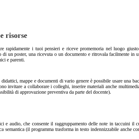
e risorse
rapidamente i tuoi pensieri e riceve promemoria nel luogo giusto o
oto di un poster, una ricevuta o un documento e ritrovala facilmente i
ci e parenti.
i didattici, mappe e documenti di vario genere è possibile usare una bac
no invitare a collaborare i colleghi, inserire materiali anche multimedia
ssibilità di approvazione preventiva da parte del docente).
ci e audio, che consente il raggruppamento delle note in taccuini il c
ca semantica (il programma trasforma in testo indennizzabile anche cont