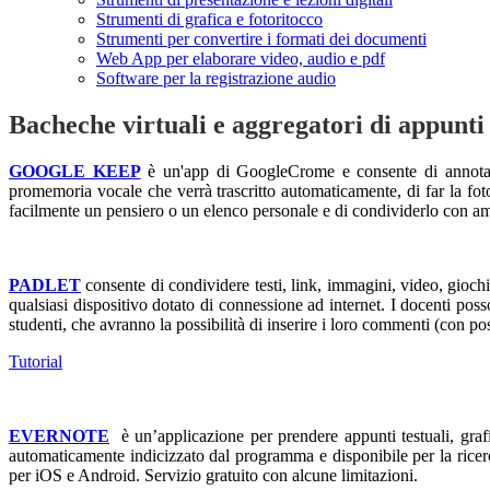
Strumenti di grafica e fotoritocco
Strumenti per convertire i formati dei documenti
Web App per elaborare video, audio e pdf
Software per la registrazione audio
Bacheche virtuali e aggregatori di appunti 
GOOGLE KEEP
è un'app di GoogleCrome e consente di annotare 
promemoria vocale che verrà trascritto automaticamente, di far la f
facilmente un pensiero o un elenco personale e di condividerlo con ami
PADLET
consente di condividere testi, link, immagini, video, gioch
qualsiasi dispositivo dotato di connessione ad internet. I docenti posso
studenti, che avranno la possibilità di inserire i loro commenti (con po
Tutorial
EVERNOTE
è un’applicazione per prendere appunti testuali, grafi
automaticamente indicizzato dal programma e disponibile per la ricer
per iOS e Android. Servizio gratuito con alcune limitazioni.