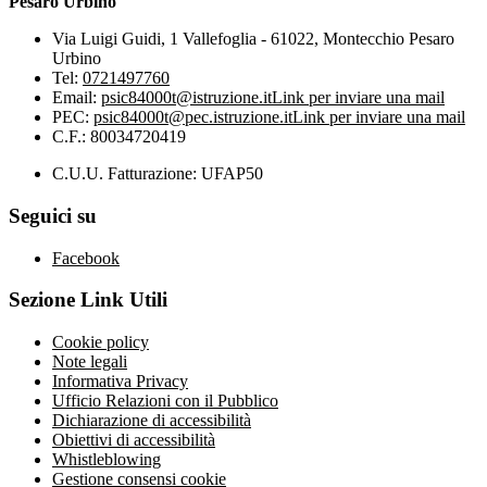
Pesaro Urbino
Via Luigi Guidi, 1 Vallefoglia - 61022, Montecchio Pesaro
Urbino
Tel:
0721497760
Email:
psic84000t@istruzione.it
Link per inviare una mail
PEC:
psic84000t@pec.istruzione.it
Link per inviare una mail
C.F.: 80034720419
C.U.U. Fatturazione: UFAP50
Seguici su
Facebook
Sezione Link Utili
Cookie policy
Note legali
Informativa Privacy
Ufficio Relazioni con il Pubblico
Dichiarazione di accessibilità
Obiettivi di accessibilità
Whistleblowing
Gestione consensi cookie