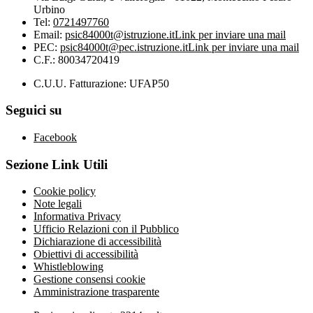
Urbino
Tel:
0721497760
Email:
psic84000t@istruzione.it
Link per inviare una mail
PEC:
psic84000t@pec.istruzione.it
Link per inviare una mail
C.F.: 80034720419
C.U.U. Fatturazione: UFAP50
Seguici su
Facebook
Sezione Link Utili
Cookie policy
Note legali
Informativa Privacy
Ufficio Relazioni con il Pubblico
Dichiarazione di accessibilità
Obiettivi di accessibilità
Whistleblowing
Gestione consensi cookie
Amministrazione trasparente