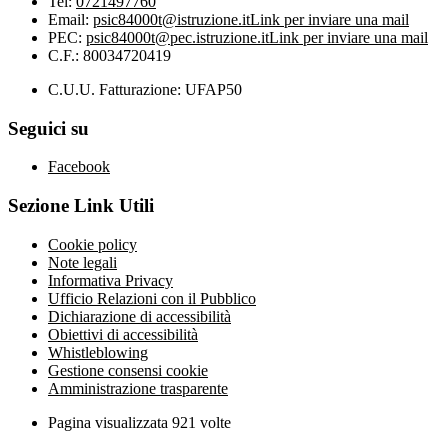
Tel:
0721497760
Email:
psic84000t@istruzione.it
Link per inviare una mail
PEC:
psic84000t@pec.istruzione.it
Link per inviare una mail
C.F.: 80034720419
C.U.U. Fatturazione: UFAP50
Seguici su
Facebook
Sezione Link Utili
Cookie policy
Note legali
Informativa Privacy
Ufficio Relazioni con il Pubblico
Dichiarazione di accessibilità
Obiettivi di accessibilità
Whistleblowing
Gestione consensi cookie
Amministrazione trasparente
Pagina visualizzata
921
volte