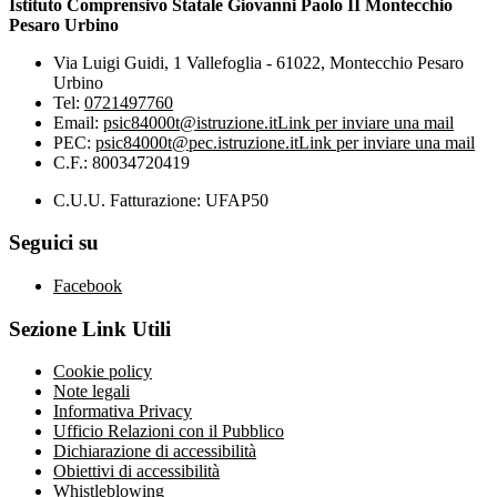
Istituto Comprensivo Statale Giovanni Paolo II Montecchio
Pesaro Urbino
Via Luigi Guidi, 1 Vallefoglia - 61022, Montecchio Pesaro
Urbino
Tel:
0721497760
Email:
psic84000t@istruzione.it
Link per inviare una mail
PEC:
psic84000t@pec.istruzione.it
Link per inviare una mail
C.F.: 80034720419
C.U.U. Fatturazione: UFAP50
Seguici su
Facebook
Sezione Link Utili
Cookie policy
Note legali
Informativa Privacy
Ufficio Relazioni con il Pubblico
Dichiarazione di accessibilità
Obiettivi di accessibilità
Whistleblowing