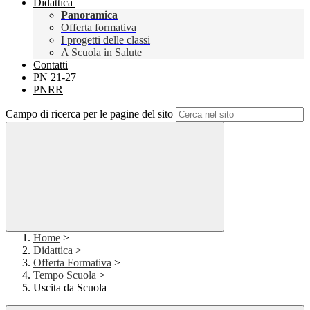
Didattica
Panoramica
Offerta formativa
I progetti delle classi
A Scuola in Salute
Contatti
PN 21-27
PNRR
Campo di ricerca per le pagine del sito
Home
>
Didattica
>
Offerta Formativa
>
Tempo Scuola
>
Uscita da Scuola