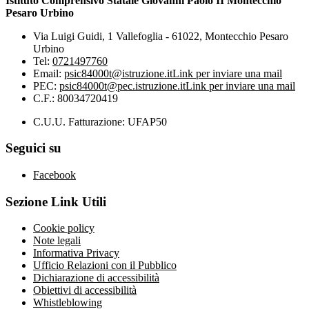
Istituto Comprensivo Statale Giovanni Paolo II Montecchio
Pesaro Urbino
Via Luigi Guidi, 1 Vallefoglia - 61022, Montecchio Pesaro
Urbino
Tel:
0721497760
Email:
psic84000t@istruzione.it
Link per inviare una mail
PEC:
psic84000t@pec.istruzione.it
Link per inviare una mail
C.F.: 80034720419
C.U.U. Fatturazione: UFAP50
Seguici su
Facebook
Sezione Link Utili
Cookie policy
Note legali
Informativa Privacy
Ufficio Relazioni con il Pubblico
Dichiarazione di accessibilità
Obiettivi di accessibilità
Whistleblowing