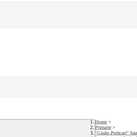
Home
>
Primarie
>
"Giulio Perticari" Sa