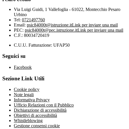
Via Luigi Guidi, 1 Vallefoglia - 61022, Montecchio Pesaro
Urbino
Tel:
0721497760
Email:
psic84000t@istruzione.it
Link per inviare una mail
PEC:
psic84000t@pec.istruzione.it
Link per inviare una mail
C.F.: 80034720419
C.U.U. Fatturazione: UFAP50
Seguici su
Facebook
Sezione Link Utili
Cookie policy
Note legali
Informativa Privacy
Ufficio Relazioni con il Pubblico
Dichiarazione di accessibilità
Obiettivi di accessibilità
Whistleblowing
Gestione consensi cookie