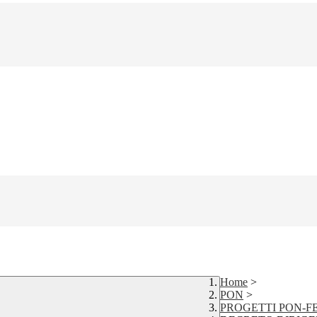
Home
>
PON
>
PROGETTI PON-F