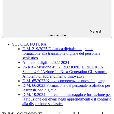
Menu di
navigazione
SCUOLA FUTURA
D.M. 219/2025 Didattica digitale integrata e
formazione alla transizione digitale del personale
scolastico
Animatori digitali 2022-2024
PNRR - Missione 4: ISTRUZIONE E RICERCA
Scuola 4.0 "Azione 1 - Next Generation Classroom -
Ambienti di apprendimento Innovativi"
D.M. 65/2023 Nuove competenze e nuovi linguaggi
D.M. 66/2023 Formazione del personale scolastico per
la transizione digitale
D.M. 19/2024 Interventi di tutoraggio e formazione per
la riduzione dei divari negli apprendimenti e il contrasto
alla dispersione scolastica