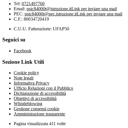
Tel:
0721497760
Email:
psic84000t@istruzione.it
Link per inviare una mail
PEC:
psic84000t@pec.istruzione.it
Link per inviare una mail
C.F.: 80034720419
C.U.U. Fatturazione: UFAP50
Seguici su
Facebook
Sezione Link Utili
Cookie policy
Note legali
Informativa Privacy
Ufficio Relazioni con il Pubblico
Dichiarazione di accessibilità
Obiettivi di accessibilità
Whistleblowing
Gestione consensi cookie
Amministrazione trasparente
Pagina visualizzata
411
volte