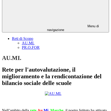
Menu di
navigazione
Reti di Scopo
AU.MI.
PR.O.FOR
AU.MI.
Rete per l'autovalutazione, il
miglioramento e la rendicontazione del
bilancio sociale delle scuole
Nell’ambito della
rete
Au.
Mi.
Marche
, il nostro Istituto ha attivato