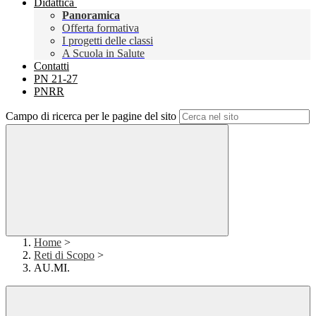
Didattica
Panoramica
Offerta formativa
I progetti delle classi
A Scuola in Salute
Contatti
PN 21-27
PNRR
Campo di ricerca per le pagine del sito
Home
>
Reti di Scopo
>
AU.MI.