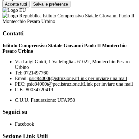
Accetta tutti
Salva le preferenze
Istituto Comprensivo Statale Giovanni Paolo II
Montecchio Pesaro Urbino
Contatti
Istituto Comprensivo Statale Giovanni Paolo II Montecchio
Pesaro Urbino
Via Luigi Guidi, 1 Vallefoglia - 61022, Montecchio Pesaro
Urbino
Tel:
0721497760
Email:
psic84000t@istruzione.it
Link per inviare una mail
PEC:
psic84000t@pec.istruzione.it
Link per inviare una mail
C.F.: 80034720419
C.U.U. Fatturazione: UFAP50
Seguici su
Facebook
Sezione Link Utili