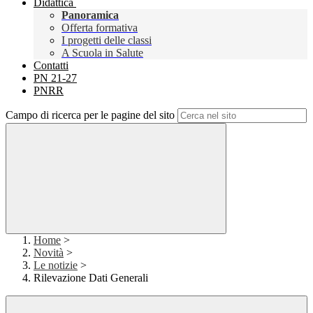
Didattica
Panoramica
Offerta formativa
I progetti delle classi
A Scuola in Salute
Contatti
PN 21-27
PNRR
Campo di ricerca per le pagine del sito
Home
>
Novità
>
Le notizie
>
Rilevazione Dati Generali