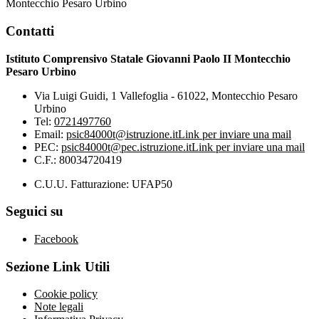
Montecchio Pesaro Urbino
Contatti
Istituto Comprensivo Statale Giovanni Paolo II Montecchio
Pesaro Urbino
Via Luigi Guidi, 1 Vallefoglia - 61022, Montecchio Pesaro
Urbino
Tel:
0721497760
Email:
psic84000t@istruzione.it
Link per inviare una mail
PEC:
psic84000t@pec.istruzione.it
Link per inviare una mail
C.F.: 80034720419
C.U.U. Fatturazione: UFAP50
Seguici su
Facebook
Sezione Link Utili
Cookie policy
Note legali