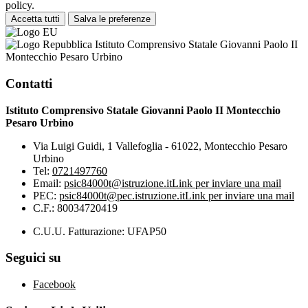
policy.
Accetta tutti
Salva le preferenze
Istituto Comprensivo Statale Giovanni Paolo II
Montecchio Pesaro Urbino
Contatti
Istituto Comprensivo Statale Giovanni Paolo II Montecchio
Pesaro Urbino
Via Luigi Guidi, 1 Vallefoglia - 61022, Montecchio Pesaro
Urbino
Tel:
0721497760
Email:
psic84000t@istruzione.it
Link per inviare una mail
PEC:
psic84000t@pec.istruzione.it
Link per inviare una mail
C.F.: 80034720419
C.U.U. Fatturazione: UFAP50
Seguici su
Facebook