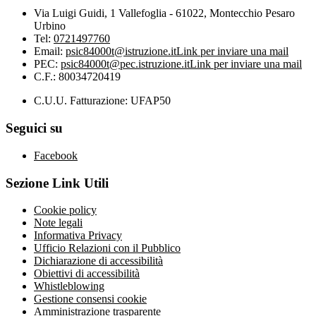
Via Luigi Guidi, 1 Vallefoglia - 61022, Montecchio Pesaro
Urbino
Tel:
0721497760
Email:
psic84000t@istruzione.it
Link per inviare una mail
PEC:
psic84000t@pec.istruzione.it
Link per inviare una mail
C.F.: 80034720419
C.U.U. Fatturazione: UFAP50
Seguici su
Facebook
Sezione Link Utili
Cookie policy
Note legali
Informativa Privacy
Ufficio Relazioni con il Pubblico
Dichiarazione di accessibilità
Obiettivi di accessibilità
Whistleblowing
Gestione consensi cookie
Amministrazione trasparente