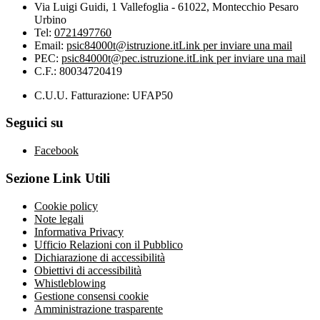
Via Luigi Guidi, 1 Vallefoglia - 61022, Montecchio Pesaro
Urbino
Tel:
0721497760
Email:
psic84000t@istruzione.it
Link per inviare una mail
PEC:
psic84000t@pec.istruzione.it
Link per inviare una mail
C.F.: 80034720419
C.U.U. Fatturazione: UFAP50
Seguici su
Facebook
Sezione Link Utili
Cookie policy
Note legali
Informativa Privacy
Ufficio Relazioni con il Pubblico
Dichiarazione di accessibilità
Obiettivi di accessibilità
Whistleblowing
Gestione consensi cookie
Amministrazione trasparente