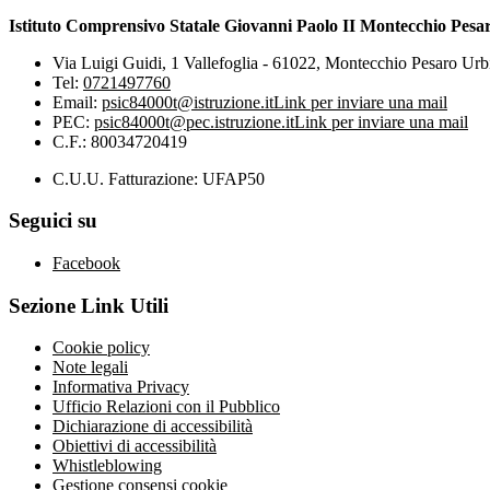
Istituto Comprensivo Statale Giovanni Paolo II Montecchio Pesa
Via Luigi Guidi, 1 Vallefoglia - 61022, Montecchio Pesaro Urb
Tel:
0721497760
Email:
psic84000t@istruzione.it
Link per inviare una mail
PEC:
psic84000t@pec.istruzione.it
Link per inviare una mail
C.F.: 80034720419
C.U.U. Fatturazione: UFAP50
Seguici su
Facebook
Sezione Link Utili
Cookie policy
Note legali
Informativa Privacy
Ufficio Relazioni con il Pubblico
Dichiarazione di accessibilità
Obiettivi di accessibilità
Whistleblowing
Gestione consensi cookie