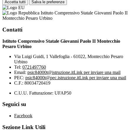
Accetta tutti
Salva le preferenze
Istituto Comprensivo Statale Giovanni Paolo II
Montecchio Pesaro Urbino
Contatti
Istituto Comprensivo Statale Giovanni Paolo II Montecchio
Pesaro Urbino
Via Luigi Guidi, 1 Vallefoglia - 61022, Montecchio Pesaro
Urbino
Tel:
0721497760
Email:
psic84000t@istruzione.it
Link per inviare una mail
PEC:
psic84000t@pec.istruzione.it
Link per inviare una mail
C.F.: 80034720419
C.U.U. Fatturazione: UFAP50
Seguici su
Facebook
Sezione Link Utili