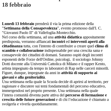
18 febbraio
Lunedì 13 febbraio
prenderà il via la prima edizione della
"
Settimana della Consapevolezza
", evento promosso dall'I. C.
"Giovanni Paolo II" di Vallefoglia-Montecchio.
Nel corso della settimana, ad una
attività didattica
appositamente
predisposta, verranno affiancati
incontri
ed
interventi aperti alla
cittadinanza
tutta, con l'intento di contribuire a creare quel
clima di
scambio e collaborazione
indispensabile per una crescita sana e
consapevole dei cittadini di domani. Saranno ospiti degli incontri
esponenti delle Forze dell'Ordine, psicologi, il sociologo Johnny
Dotti docente alla Università Cattolica di Milano e il rapper Kento,
artista impegnato da tempo in laboratori di Rap nelle carceri minorili.
Figure, dunque, impegnate da anni in
attività di supporto ai
giovani e alla genitorialità
.
Una settimana nella quale la Scuola decide di aprirsi al territorio, per
ragionare e discutere sui temi fondamentali del percorso educativo,
immergendosi nel proprio presente. Una settimana nella quale
l’intera comunità diventa parte attiva del
percorso di formazione e
crescita delle future generazioni
e di chi l’educazione è chiamato a
svolgerla e viverla quotidianamente.