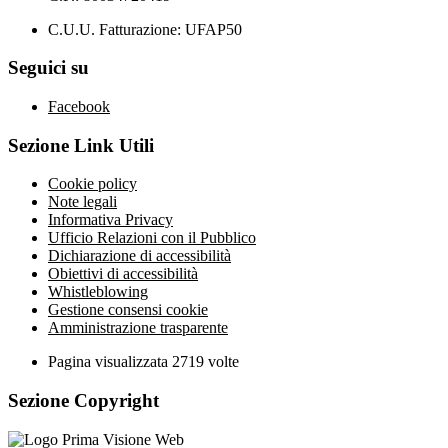
C.U.U. Fatturazione: UFAP50
Seguici su
Facebook
Sezione Link Utili
Cookie policy
Note legali
Informativa Privacy
Ufficio Relazioni con il Pubblico
Dichiarazione di accessibilità
Obiettivi di accessibilità
Whistleblowing
Gestione consensi cookie
Amministrazione trasparente
Pagina visualizzata
2719
volte
Sezione Copyright