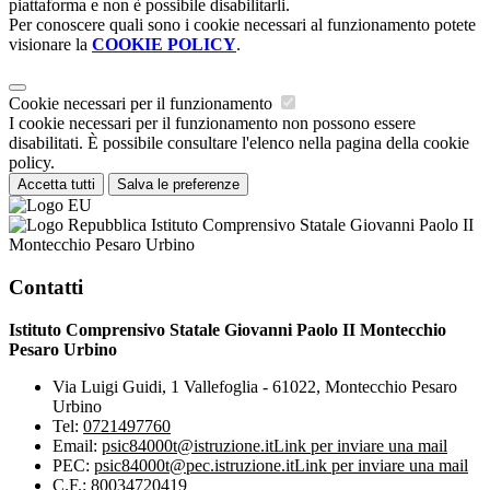
piattaforma e non è possibile disabilitarli.
Per conoscere quali sono i cookie necessari al funzionamento potete
visionare la
COOKIE POLICY
.
Cookie necessari per il funzionamento
I cookie necessari per il funzionamento non possono essere
disabilitati. È possibile consultare l'elenco nella pagina della cookie
policy.
Accetta tutti
Salva le preferenze
Istituto Comprensivo Statale Giovanni Paolo II
Montecchio Pesaro Urbino
Contatti
Istituto Comprensivo Statale Giovanni Paolo II Montecchio
Pesaro Urbino
Via Luigi Guidi, 1 Vallefoglia - 61022, Montecchio Pesaro
Urbino
Tel:
0721497760
Email:
psic84000t@istruzione.it
Link per inviare una mail
PEC:
psic84000t@pec.istruzione.it
Link per inviare una mail
C.F.: 80034720419