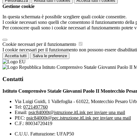
Personalizza
Rifiuta tutti
i cookies
Accetta tutti
i cookies
Gestione cookie
In questa schermata è possibile scegliere quali cookie consentire.
I cookie necessari sono quelli che consentono il funzionamento della pi
Per conoscere quali sono i cookie necessari al funzionamento potete v
Cookie necessari per il funzionamento
I cookie necessari per il funzionamento non possono essere disabilitati.
Accetta tutti
Salva le preferenze
Istituto Comprensivo Statale Giovanni Paolo II 
Contatti
Istituto Comprensivo Statale Giovanni Paolo II Montecchio Pesa
Via Luigi Guidi, 1 Vallefoglia - 61022, Montecchio Pesaro Urb
Tel:
0721497760
Email:
psic84000t@istruzione.it
Link per inviare una mail
PEC:
psic84000t@pec.istruzione.it
Link per inviare una mail
C.F.: 80034720419
C.U.U. Fatturazione: UFAP50