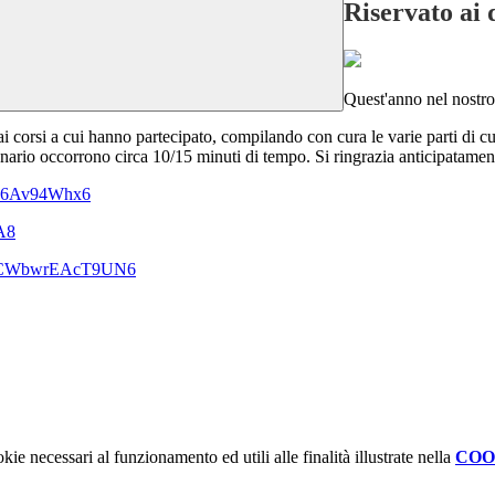
Riservato ai 
Quest'anno nel nostro 
 ai corsi a cui hanno partecipato, compilando con cura le varie parti di 
ionario occorrono circa 10/15 minuti di tempo. Si ringrazia anticipatamen
MYh6Av94Whx6
A8
BmdCWbwrEAcT9UN6
kie necessari al funzionamento ed utili alle finalità illustrate nella
COO