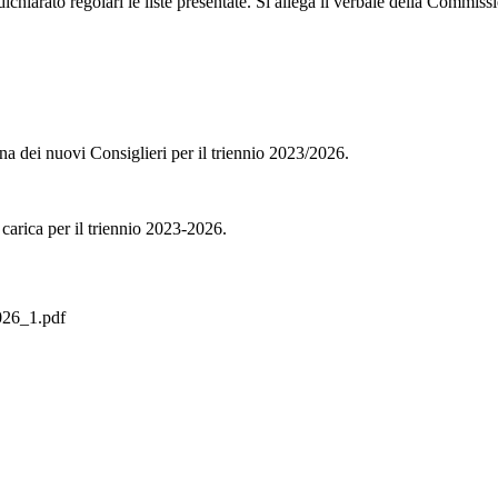
hiarato regolari le liste presentate. Si allega il verbale della Commiss
a dei nuovi Consiglieri per il triennio 2023/2026.
 carica per il triennio 2023-2026.
6_1.pdf