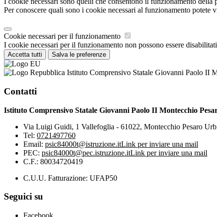
I cookie necessari sono quelli che consentono il funzionamento della pi
Per conoscere quali sono i cookie necessari al funzionamento potete v
Cookie necessari per il funzionamento
I cookie necessari per il funzionamento non possono essere disabilitati.
Accetta tutti
Salva le preferenze
Istituto Comprensivo Statale Giovanni Paolo II 
Contatti
Istituto Comprensivo Statale Giovanni Paolo II Montecchio Pesa
Via Luigi Guidi, 1 Vallefoglia - 61022, Montecchio Pesaro Urb
Tel:
0721497760
Email:
psic84000t@istruzione.it
Link per inviare una mail
PEC:
psic84000t@pec.istruzione.it
Link per inviare una mail
C.F.: 80034720419
C.U.U. Fatturazione: UFAP50
Seguici su
Facebook