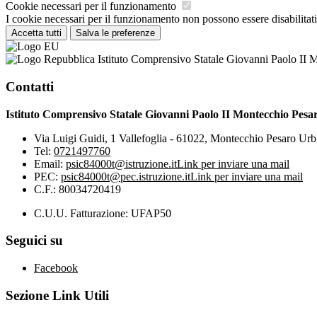
Cookie necessari per il funzionamento
I cookie necessari per il funzionamento non possono essere disabilitati.
Accetta tutti
Salva le preferenze
Istituto Comprensivo Statale Giovanni Paolo II 
Contatti
Istituto Comprensivo Statale Giovanni Paolo II Montecchio Pesa
Via Luigi Guidi, 1 Vallefoglia - 61022, Montecchio Pesaro Urb
Tel:
0721497760
Email:
psic84000t@istruzione.it
Link per inviare una mail
PEC:
psic84000t@pec.istruzione.it
Link per inviare una mail
C.F.: 80034720419
C.U.U. Fatturazione: UFAP50
Seguici su
Facebook
Sezione Link Utili