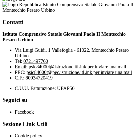
Istituto Comprensivo Statale Giovanni Paolo II
Montecchio Pesaro Urbino
Contatti
Istituto Comprensivo Statale Giovanni Paolo II Montecchio
Pesaro Urbino
Via Luigi Guidi, 1 Vallefoglia - 61022, Montecchio Pesaro
Urbino
Tel:
0721497760
Email:
psic84000t@istruzione.it
Link per inviare una mail
PEC:
psic84000t@pec.istruzione.it
Link per inviare una mail
C.F.: 80034720419
C.U.U. Fatturazione: UFAP50
Seguici su
Facebook
Sezione Link Utili
Cookie policy