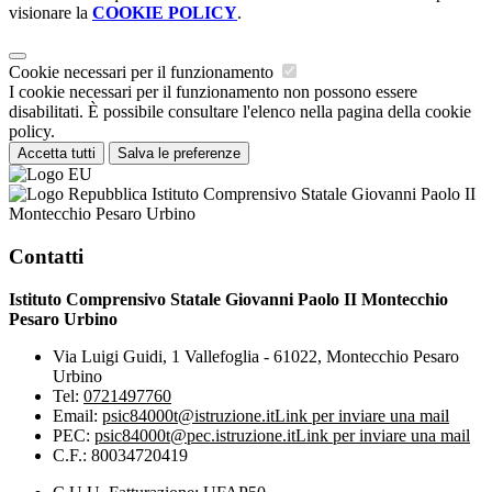
visionare la
COOKIE POLICY
.
Cookie necessari per il funzionamento
I cookie necessari per il funzionamento non possono essere
disabilitati. È possibile consultare l'elenco nella pagina della cookie
policy.
Accetta tutti
Salva le preferenze
Istituto Comprensivo Statale Giovanni Paolo II
Montecchio Pesaro Urbino
Contatti
Istituto Comprensivo Statale Giovanni Paolo II Montecchio
Pesaro Urbino
Via Luigi Guidi, 1 Vallefoglia - 61022, Montecchio Pesaro
Urbino
Tel:
0721497760
Email:
psic84000t@istruzione.it
Link per inviare una mail
PEC:
psic84000t@pec.istruzione.it
Link per inviare una mail
C.F.: 80034720419