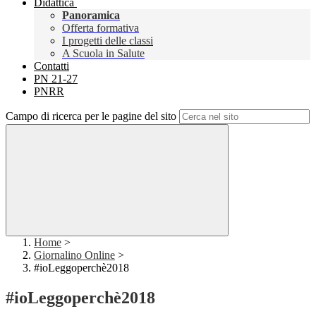
Didattica
Panoramica
Offerta formativa
I progetti delle classi
A Scuola in Salute
Contatti
PN 21-27
PNRR
Campo di ricerca per le pagine del sito
Home
>
Giornalino Online
>
#ioLeggoperchè2018
#ioLeggoperchè2018