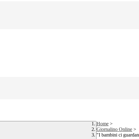
Home
>
Giornalino Online
>
"I bambini ci guarda