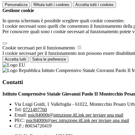
Personalizza
Rifiuta tutti
i cookies
Accetta tutti
i cookies
Gestione cookie
In questa schermata è possibile scegliere quali cookie consentire.
I cookie necessari sono quelli che consentono il funzionamento della pi
Per conoscere quali sono i cookie necessari al funzionamento potete v
Cookie necessari per il funzionamento
I cookie necessari per il funzionamento non possono essere disabilitati.
Accetta tutti
Salva le preferenze
Istituto Comprensivo Statale Giovanni Paolo II 
Contatti
Istituto Comprensivo Statale Giovanni Paolo II Montecchio Pesa
Via Luigi Guidi, 1 Vallefoglia - 61022, Montecchio Pesaro Urb
Tel:
0721497760
Email:
psic84000t@istruzione.it
Link per inviare una mail
PEC:
psic84000t@pec.istruzione.it
Link per inviare una mail
C.F.: 80034720419