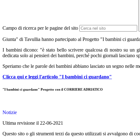
Campo di ricerca per le pagine del sito
Giunta" di Tavullia hanno partecipato al Progetto "I bambini ci guar
I bambini dicono: "è stato bello scrivere qualcosa di nostro su un g
dedicata solo ai pensieri dei bambini, perché pochi giornali lasciano sp
Speriamo che le parole dei bambini abbiano lasciato un segno nelle ment
Clicca qui e leggi l'articolo "I bambini ci guardano"
"I bambini ci guardano" Progetto con il CORRIERE ADRIATICO
Notizie
Ultima revisione il 22-06-2021
Questo sito o gli strumenti terzi da questo utilizzati si avvalgono di coo