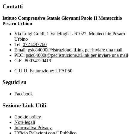
Contatti
Istituto Comprensivo Statale Giovanni Paolo II Montecchio
Pesaro Urbino
Via Luigi Guidi, 1 Vallefoglia - 61022, Montecchio Pesaro
Urbino
Tel:
0721497760
Email:
psic84000t@istruzione.it
Link per inviare una mail
PEC:
psic84000t@pec.istruzione.it
Link per inviare una mail
C.F.: 80034720419
C.U.U. Fatturazione: UFAP50
Seguici su
Facebook
Sezione Link Utili
Cookie policy
Note legali
Informativa Privacy
Ufficio Relazioni con il Pubblico