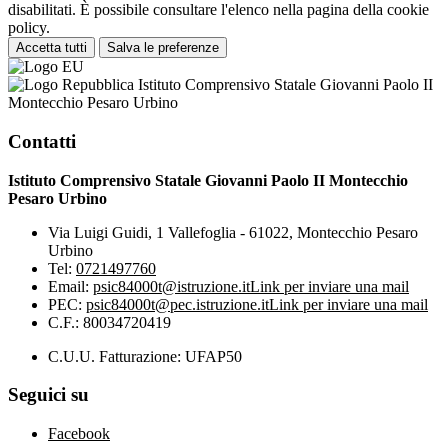
disabilitati. È possibile consultare l'elenco nella pagina della cookie
policy.
Accetta tutti
Salva le preferenze
Istituto Comprensivo Statale Giovanni Paolo II
Montecchio Pesaro Urbino
Contatti
Istituto Comprensivo Statale Giovanni Paolo II Montecchio
Pesaro Urbino
Via Luigi Guidi, 1 Vallefoglia - 61022, Montecchio Pesaro
Urbino
Tel:
0721497760
Email:
psic84000t@istruzione.it
Link per inviare una mail
PEC:
psic84000t@pec.istruzione.it
Link per inviare una mail
C.F.: 80034720419
C.U.U. Fatturazione: UFAP50
Seguici su
Facebook