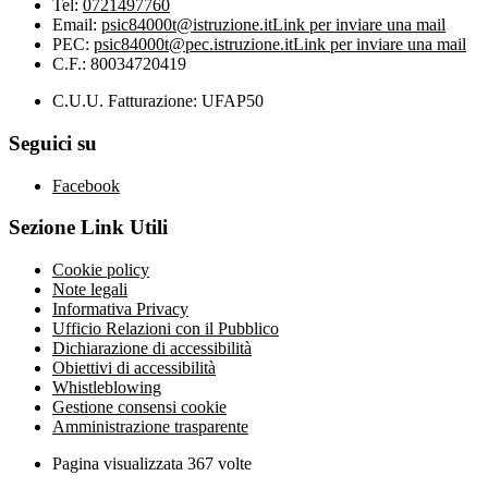
Tel:
0721497760
Email:
psic84000t@istruzione.it
Link per inviare una mail
PEC:
psic84000t@pec.istruzione.it
Link per inviare una mail
C.F.: 80034720419
C.U.U. Fatturazione: UFAP50
Seguici su
Facebook
Sezione Link Utili
Cookie policy
Note legali
Informativa Privacy
Ufficio Relazioni con il Pubblico
Dichiarazione di accessibilità
Obiettivi di accessibilità
Whistleblowing
Gestione consensi cookie
Amministrazione trasparente
Pagina visualizzata
367
volte