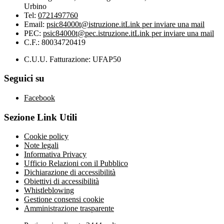
Urbino
Tel:
0721497760
Email:
psic84000t@istruzione.it
Link per inviare una mail
PEC:
psic84000t@pec.istruzione.it
Link per inviare una mail
C.F.: 80034720419
C.U.U. Fatturazione: UFAP50
Seguici su
Facebook
Sezione Link Utili
Cookie policy
Note legali
Informativa Privacy
Ufficio Relazioni con il Pubblico
Dichiarazione di accessibilità
Obiettivi di accessibilità
Whistleblowing
Gestione consensi cookie
Amministrazione trasparente