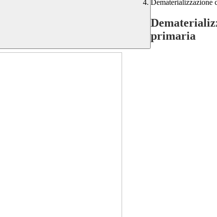
Dematerializzazione ce
Dematerializz
primaria