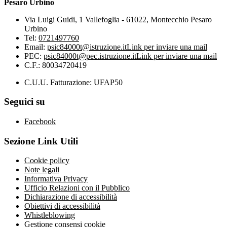
Pesaro Urbino
Via Luigi Guidi, 1 Vallefoglia - 61022, Montecchio Pesaro
Urbino
Tel:
0721497760
Email:
psic84000t@istruzione.it
Link per inviare una mail
PEC:
psic84000t@pec.istruzione.it
Link per inviare una mail
C.F.: 80034720419
C.U.U. Fatturazione: UFAP50
Seguici su
Facebook
Sezione Link Utili
Cookie policy
Note legali
Informativa Privacy
Ufficio Relazioni con il Pubblico
Dichiarazione di accessibilità
Obiettivi di accessibilità
Whistleblowing
Gestione consensi cookie