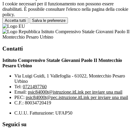
I cookie necessari per il funzionamento non possono essere
disabilitati. È possibile consultare l'elenco nella pagina della cookie
policy.
Accetta tutti
Salva le preferenze
Istituto Comprensivo Statale Giovanni Paolo II
Montecchio Pesaro Urbino
Contatti
Istituto Comprensivo Statale Giovanni Paolo II Montecchio
Pesaro Urbino
Via Luigi Guidi, 1 Vallefoglia - 61022, Montecchio Pesaro
Urbino
Tel:
0721497760
Email:
psic84000t@istruzione.it
Link per inviare una mail
PEC:
psic84000t@pec.istruzione.it
Link per inviare una mail
C.F.: 80034720419
C.U.U. Fatturazione: UFAP50
Seguici su