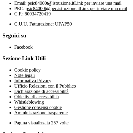
Email:
psic84000t@istruzione.it
Link per inviare una mail
PEC:
psic84000t@pec.istruzione.it
Link per inviare una mail
C.F.: 80034720419
C.U.U. Fatturazione: UFAP50
Seguici su
Facebook
Sezione Link Utili
Cookie policy
Note legali
Informativa Privacy
Ufficio Relazioni con il Pubblico
Dichiarazione di accessibilità
Obiettivi di accessibilità
Whistleblowing
Gestione consensi cookie
Amministrazione trasparente
Pagina visualizzata
257
volte