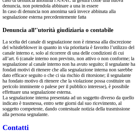
caso di denuncia anonima l'ANAC la gestirà come una nuova
denuncia, non potendola abbinare a una in essere
In caso di denuncia non anonima sarà invece abbinata alla
segnalazione esterna precedentemente fatta
Denuncia all’'utorità giudiziaria o contabile
La scelta del canale di segnalazione non è rimessa alla discrezione
del whistleblower in quanto in via prioritaria è favorito l’utilizzo del
canale interno e, solo al ricorrere di una delle condizioni di cui
all’art. 6 (canale interno non previsto, non attivo o non conforme; la
segnalazione al canale interno non ha avuto seguito; il segnalante ha
fondati motivi di ritenere che alla segnalazione interna non sarebbe
dato efficace seguito o che ci sia rischio di ritorsione; il segnalante
ha fondato motivo di ritenere che la violazione possa costituire un
pericolo imminente o palese per il pubblico interesse), è possibile
effettuare una segnalazione esterna.
La segnalazione interna presentata ad un soggetto diverso da quello
indicato è trasmessa, entro sette giorni dal suo ricevimento, al
soggetto competente, dando contestuale notizia della trasmissione
alla persona segnalante.
Contatti