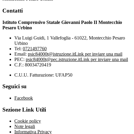
Contatti
Istituto Comprensivo Statale Giovanni Paolo II Montecchio
Pesaro Urbino
Via Luigi Guidi, 1 Vallefoglia - 61022, Montecchio Pesaro
Urbino
Tel:
0721497760
Email:
psic84000t@istruzione.it
Link per inviare una mail
PEC:
psic84000t@pec.istruzione.it
Link per inviare una mail
C.F.: 80034720419
C.U.U. Fatturazione: UFAP50
Seguici su
Facebook
Sezione Link Utili
Cookie policy
Note legali
Informativa Privacy