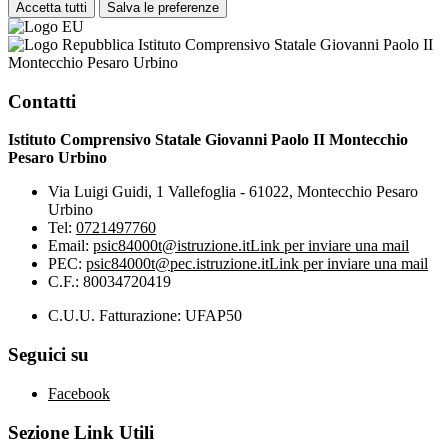
Accetta tutti
Salva le preferenze
Istituto Comprensivo Statale Giovanni Paolo II
Montecchio Pesaro Urbino
Contatti
Istituto Comprensivo Statale Giovanni Paolo II Montecchio
Pesaro Urbino
Via Luigi Guidi, 1 Vallefoglia - 61022, Montecchio Pesaro
Urbino
Tel:
0721497760
Email:
psic84000t@istruzione.it
Link per inviare una mail
PEC:
psic84000t@pec.istruzione.it
Link per inviare una mail
C.F.: 80034720419
C.U.U. Fatturazione: UFAP50
Seguici su
Facebook
Sezione Link Utili