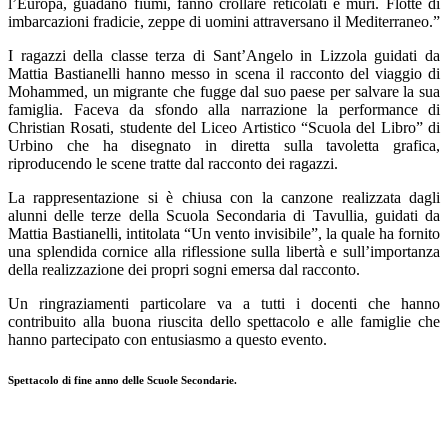
l’Europa, guadano fiumi, fanno crollare reticolati e muri. Flotte di
imbarcazioni fradicie, zeppe di uomini attraversano il Mediterraneo.”
I ragazzi della classe terza di Sant’Angelo in Lizzola guidati da
Mattia Bastianelli hanno messo in scena il racconto del viaggio di
Mohammed, un migrante che fugge dal suo paese per salvare la sua
famiglia. Faceva da sfondo alla narrazione la performance di
Christian Rosati, studente del Liceo Artistico “Scuola del Libro” di
Urbino che ha disegnato in diretta sulla tavoletta grafica,
riproducendo le scene tratte dal racconto dei ragazzi.
La rappresentazione si è chiusa con la canzone realizzata dagli
alunni delle terze della Scuola Secondaria di Tavullia, guidati da
Mattia Bastianelli, intitolata “Un vento invisibile”, la quale ha fornito
una splendida cornice alla riflessione sulla libertà e sull’importanza
della realizzazione dei propri sogni emersa dal racconto.
Un ringraziamenti particolare va a tutti i docenti che hanno
contribuito alla buona riuscita dello spettacolo e alle famiglie che
hanno partecipato con entusiasmo a questo evento.
Spettacolo di fine anno delle Scuole Secondarie.