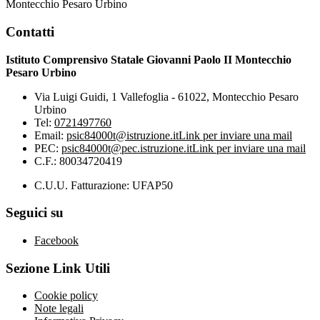
Montecchio Pesaro Urbino
Contatti
Istituto Comprensivo Statale Giovanni Paolo II Montecchio
Pesaro Urbino
Via Luigi Guidi, 1 Vallefoglia - 61022, Montecchio Pesaro
Urbino
Tel:
0721497760
Email:
psic84000t@istruzione.it
Link per inviare una mail
PEC:
psic84000t@pec.istruzione.it
Link per inviare una mail
C.F.: 80034720419
C.U.U. Fatturazione: UFAP50
Seguici su
Facebook
Sezione Link Utili
Cookie policy
Note legali