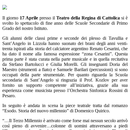
Il giorno
17 Aprile
presso il
Teatro della Regina di Cattolica
si è
svolto lo spettacolo di fine anno delle Scuole Secondarie di Primo
Grado del nostro Istituto.
Gli alunni delle classi prime e seconde dei plesso di Tavullia e
Sant’Angelo in Lizzola hanno suonato dei brani degli anni venti-
trenta ispirati alla storia del calciatore argentino Renato Cesarini, che
ha dato il nome alla famosa espressione “zona Cesarini”. Questa
prima parte è stata curata nella parte musicale e in quella recitativa
da Stefano Bartolucci e Giulia Morelli. Gli insegnanti Doria del
Maestro (strumenti a fiato) e Samuele Barilari (percussioni) si sono
occupati della parte strumentale. Per quanto riguarda la Scuola
secondaria di Sant’Angelo si ringrazia il Prof. Kozlov per aver
fornito un supporto competente all’iniziativa, grazie alla sua
esperienza come musicista presso l’Orchestra Sinfonica Rossini di
Pesaro.
In seguito è andata in scena la piece teatrale tratta dal romanzo
“Esodo. Storia del nuovo millennio” di Domenico Quirico.
“…Il Terzo Millennio è arrivato come forse mai nessun secolo arrivò
così pieno di avvenire…colonne di uomini attraversano a piedi